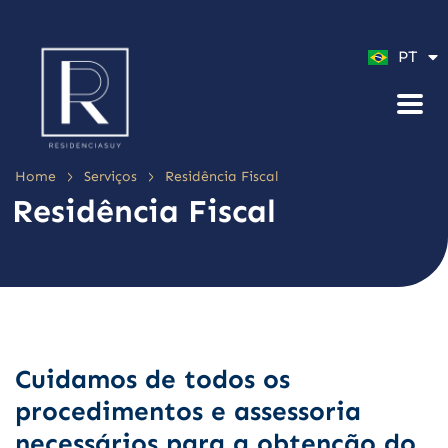
ES
PT
EN
>
>
Home
Serviços
Residência Fiscal
Residência Fiscal
Cuidamos de todos os
procedimentos e assessoria
necessários para a obtenção do