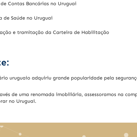
 de Contas Bancárias no Uruguai
MATIAS RUVIRA fo
helping and guid
os
through the who
a de Saúde no Uruguai
process to achie
mo
goals. His
ção e tramitação da Carteira de Habilitação
na.
professionalism
attentiveness a
above all the
compliments. We
e:
recommend this
company to ever
rio uruguaio adquiriu grande popularidade pela seguranç
avés de uma renomada imobiliária, assessoramos na comp
orar no Uruguai.