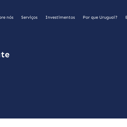
bre nós
Serviços
Investimentos
Por que Uruguai?
ate