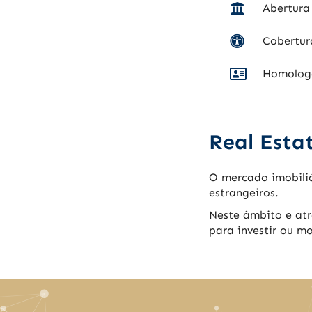
eficiente.
desde el primer
Abertura
Además de su gran
encuentro. Sin dudas
capacidad profesional,
volveríamos a elegirl
Cobertur
Federico es una
tanto por su
persona muy atenta,
profesionalismo co
Homologa
simpática y cercana, lo
por su calidad huma
que hace que cualquier
Gracias!!
gestión resulte mucho
más llevadera y
Real Estat
agradable. Su
disposición para ayudar
y resolver dudas en
O mercado imobiliá
todo momento marca
estrangeiros.
una gran diferencia.
Sin duda, es un
Neste âmbito e atr
trabajador ejemplar
para investir ou m
que transmite
confianza y
profesionalidad.
Totalmente
recomendable.