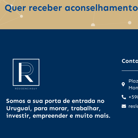
Muchas gracias
Quer receber aconselhamento
Federico.
Cont
Pla
Mon
+59
Somos a sua porta de entrada no
res
Uruguai, para morar, trabalhar,
investir, empreender e muito mais.