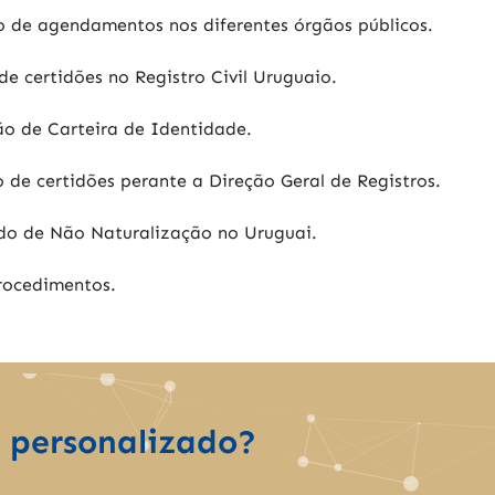
MATIAS RUVIRA fo
 de agendamentos nos diferentes órgãos públicos.
helping and guid
os
through the who
de certidões no Registro Civil Uruguaio.
process to achie
mo
goals. His
na.
ção de Carteira de Identidade.
professionalism
attentiveness a
above all the
 de certidões perante a Direção Geral de Registros.
compliments. We
recommend this
ado de Não Naturalização no Uruguai.
company to ever
rocedimentos.
 personalizado?