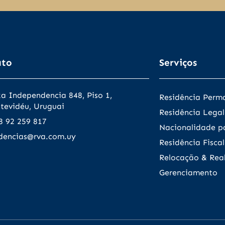
ato
Serviços
za Independencia 848, Piso 1,
Residência Perm
tevidéu, Uruguai
Residência Legal
8 92 259 817
Nacionalidade pa
idencias@rva.com.uy
Residência Fiscal
Relocação & Real
Gerenciamento