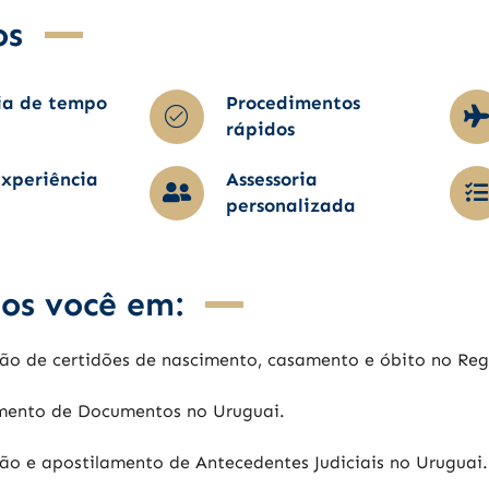
os
ia de tempo
Procedimentos
rápidos
pfa pfa
xperiência
Assessoria
Me realizaron todos los
If you do not sp
personalizada
a
trámites
Spanish and do 
el
correctamente.
know how to nav
Lo recomiendo 100%
through the lega
os você em:
system, do not 
Leer más
your time trying t
on your own. This
ão de certidões de nascimento, casamento e óbito no Regi
company will hol
 x
hand and walk y
do
through all the s
mento de Documentos no Uruguai.
n
until the end. Me
my wife are pers
ão e apostilamento de Antecedentes Judiciais no Uruguai.
totally grateful t