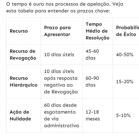
O tempo é ouro nos processos de apelação. Veja
esta tabela para entender os prazos chave:
Tempo
Prazo para
Probabil
Recurso
Médio de
Apresentar
de Êxito
Resolução
Recurso de
45-60
10 dias úteis
40-50%
Revogação
dias
10 dias úteis
Recurso
após resposta
60-90
15-20%
Hierárquico
negativa ao
dias
de Revogação
60 dias desde
Ação de
esgotamento
12-18
5-10%
Nulidade
de via
meses
administrativa