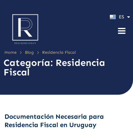
PT
ES
EN
>
>
Home
Blog
Residencia Fiscal
Categoría:
Residencia
Fiscal
Documentación Necesaria para
Residencia Fiscal en Uruguay