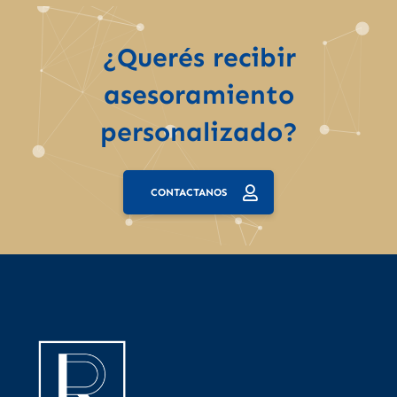
¿Querés recibir
asesoramiento
personalizado?
CONTACTANOS