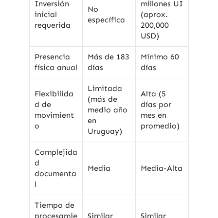
Inversión
millones UI
No
inicial
(aprox.
específica
requerida
200,000
USD)
Presencia
Más de 183
Mínimo 60
física anual
días
días
Limitada
Flexibilida
Alta (5
(más de
d de
días por
medio año
movimient
mes en
en
o
promedio)
Uruguay)
Complejida
d
Media
Media-Alta
documenta
l
Tiempo de
procesamie
Similar
Similar