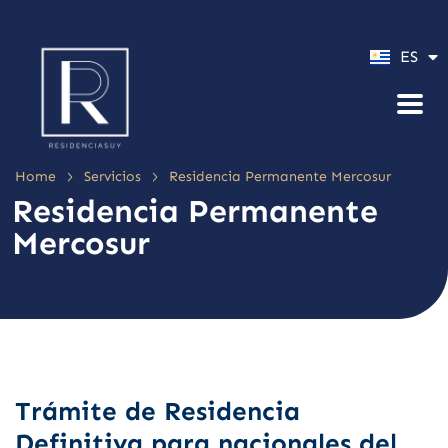
PT
ES
EN
>
>
Home
Servicios
Residencia Permanente Mercosur
Residencia Permanente
Mercosur
Trámite de Residencia
Definitiva para nacionales del