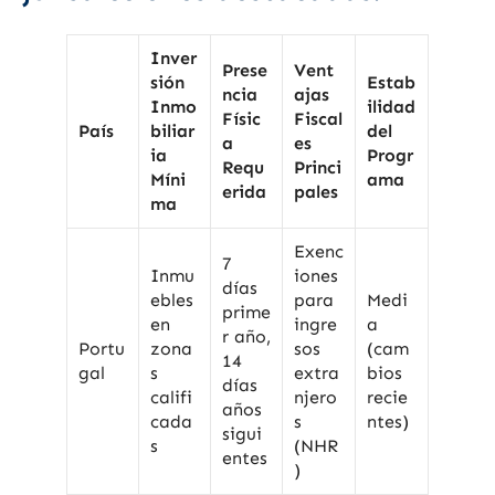
Inver
Prese
Vent
sión
Estab
ncia
ajas
Inmo
ilidad
Físic
Fiscal
País
biliar
del
a
es
ia
Progr
Requ
Princi
Míni
ama
erida
pales
ma
Exenc
7
Inmu
iones
días
ebles
para
Medi
prime
en
ingre
a
r año,
Portu
zona
sos
(cam
14
gal
s
extra
bios
días
califi
njero
recie
años
cada
s
ntes)
sigui
s
(NHR
entes
)