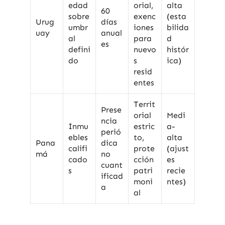
edad
orial,
alta
60
sobre
exenc
(esta
Urug
días
umbr
iones
bilida
uay
anual
al
para
d
es
defini
nuevo
histór
do
s
ica)
resid
entes
Territ
Prese
orial
Medi
ncia
Inmu
estric
a-
perió
ebles
to,
alta
Pana
dica
califi
prote
(ajust
má
no
cado
cción
es
cuant
s
patri
recie
ificad
moni
ntes)
a
al