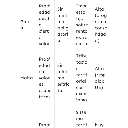
Propi
Impu
Sin
Alta
edad
esto
míni
(prog
desd
fijo
Greci
mo
rama
e
sobre
a
oblig
conso
ciert
renta
atori
lidad
o
extra
o
o)
valor
njera
Tribu
Propi
tació
edad
Sin
n
Alta
en
míni
territ
(resp
Malta
valor
mo
orial
aldo
es
estric
con
UE)
espec
to
exenc
íficos
iones
Siste
ma
Propi
territ
Muy