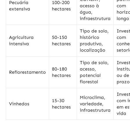
Pecuária
100-200
acesso à
com
extensiva
hectares
água,
horiz
infraestrutura
longo
Tipo de solo,
Inves
Agricultura
50-150
histórico
com
intensiva
hectares
produtivo,
conhe
localização
setori
Tipo de solo,
Inves
80-180
acesso,
instit
Reflorestamento
hectares
potencial
ou de
florestal
prazo
Inves
Microclima,
15-30
com i
Vinhedos
variedade,
hectares
em es
infraestrutura
vida