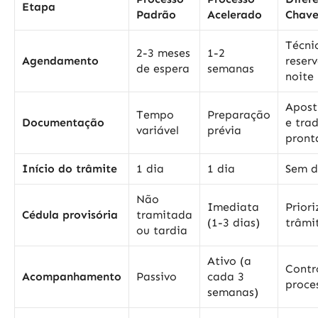
Etapa
Padrão
Acelerado
Chav
Técni
2-3 meses
1-2
Agendamento
reser
de espera
semanas
noite
Apost
Tempo
Preparação
Documentação
e tra
variável
prévia
pront
Início do trâmite
1 dia
1 dia
Sem d
Não
Imediata
Prior
Cédula provisória
tramitada
(1-3 dias)
trâmi
ou tardia
Ativo (a
Contr
Acompanhamento
Passivo
cada 3
proce
semanas)