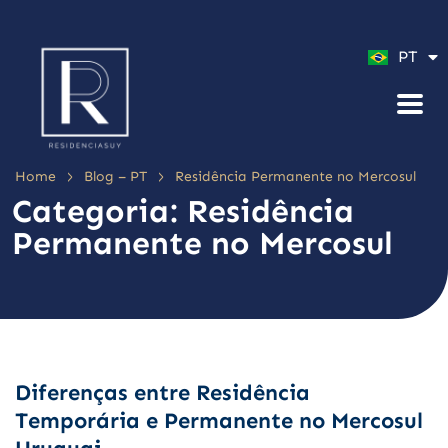
ES
PT
EN
>
>
Home
Blog – PT
Residência Permanente no Mercosul
Categoria:
Residência
Permanente no Mercosul
Diferenças entre Residência
Temporária e Permanente no Mercosul