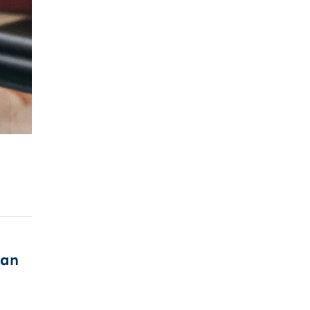
Sin duda, es un
trabajador ejemplar
que transmite
confianza y
profesionalidad.
Totalmente
recomendable.
Muchas gracias
Federico.
ran