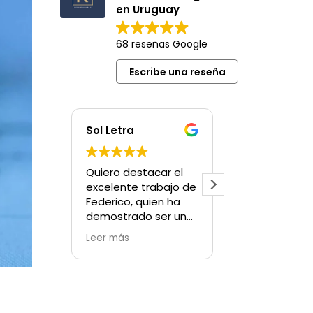
en Uruguay
68 reseñas Google
Escribe una reseña
Sol Letra
Daniel Ramo
Quiero destacar el
Desde el inicio
excelente trabajo de
trámite de
Federico, quien ha
residencia leg
demostrado ser un
durante todo 
profesional de primer
proceso hast
Leer más
Leer más
nivel. Su atención al
finalizacion, t
detalle y su
resultó como
compromiso con
esperábamos.
cada trámite han
sentimos
sido impecables,
acompañados