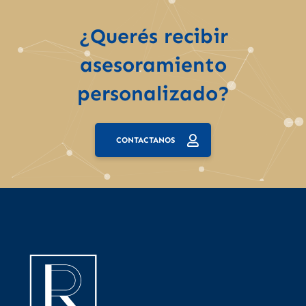
¿Querés recibir
asesoramiento
personalizado?
CONTACTANOS