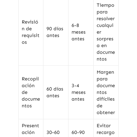
Tiempo
para
resolver
Revisió
6-8
cualqui
n de
90 días
meses
er
requisit
antes
antes
sorpres
os
a en
docume
ntos
Margen
Recopil
para
ación
3-4
docume
60 días
de
meses
ntos
antes
docume
antes
difíciles
ntos
de
obtener
Present
Evitar
ación
30-60
60-90
recargo