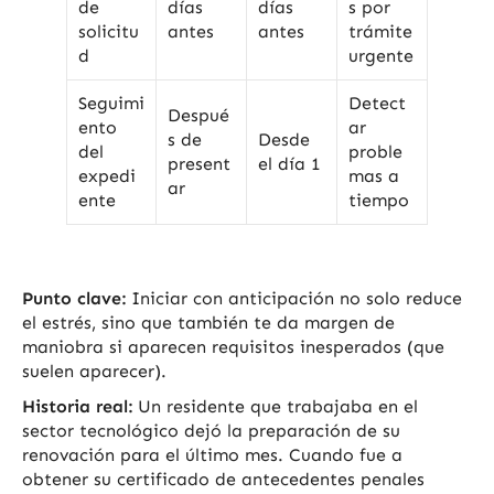
de
días
días
s por
solicitu
antes
antes
trámite
d
urgente
Seguimi
Detect
Despué
ento
ar
s de
Desde
del
proble
present
el día 1
expedi
mas a
ar
ente
tiempo
Punto clave:
Iniciar con anticipación no solo reduce
el estrés, sino que también te da margen de
maniobra si aparecen requisitos inesperados (que
suelen aparecer).
Historia real:
Un residente que trabajaba en el
sector tecnológico dejó la preparación de su
renovación para el último mes. Cuando fue a
obtener su certificado de antecedentes penales