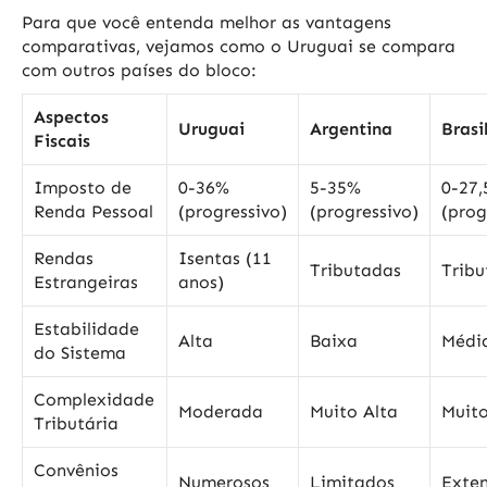
Para que você entenda melhor as vantagens
comparativas, vejamos como o Uruguai se compara
com outros países do bloco:
Aspectos
Uruguai
Argentina
Brasi
Fiscais
Imposto de
0-36%
5-35%
0-27
Renda Pessoal
(progressivo)
(progressivo)
(prog
Rendas
Isentas (11
Tributadas
Tribu
Estrangeiras
anos)
Estabilidade
Alta
Baixa
Médi
do Sistema
Complexidade
Moderada
Muito Alta
Muito
Tributária
Convênios
Numerosos
Limitados
Exte