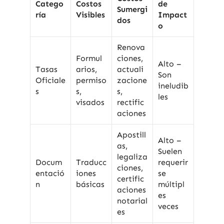
Catego
Costos
de
Sumergi
ría
Visibles
Impact
dos
o
Renova
Formul
ciones,
Alto –
Tasas
arios,
actuali
Son
Oficiale
permiso
zacione
ineludib
s
s,
s,
les
visados
rectific
aciones
Apostill
Alto –
as,
Suelen
legaliza
Docum
Traducc
requerir
ciones,
entació
iones
se
certific
n
básicas
múltipl
aciones
es
notarial
veces
es