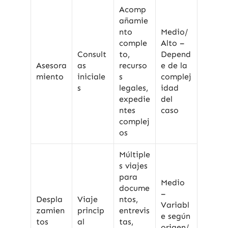
Acomp
añamie
nto
Medio/
comple
Alto –
Consult
to,
Depend
Asesora
as
recurso
e de la
miento
iniciale
s
complej
s
legales,
idad
expedie
del
ntes
caso
complej
os
Múltiple
s viajes
para
Medio
docume
–
Despla
Viaje
ntos,
Variabl
zamien
princip
entrevis
e según
tos
al
tas,
origen/