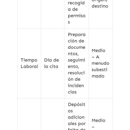
recogid
destino
a de
permiso
s
Prepara
ción de
docume
Medio
ntos,
– A
Tiempo
Día de
seguimi
menudo
Laboral
la cita
ento,
subesti
resoluci
mado
ón de
inciden
cias
Depósit
os
adicion
Medio
ales por
–
falta de