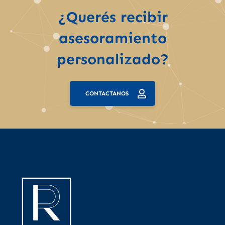
¿Querés recibir
asesoramiento
personalizado?
CONTACTANOS