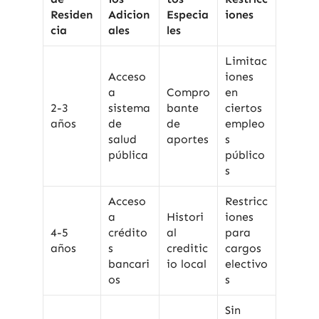
Residen
Adicion
Especia
iones
cia
ales
les
Limitac
Acceso
iones
a
Compro
en
2-3
sistema
bante
ciertos
años
de
de
empleo
salud
aportes
s
pública
público
s
Acceso
Restricc
a
Histori
iones
4-5
crédito
al
para
años
s
creditic
cargos
bancari
io local
electivo
os
s
Sin