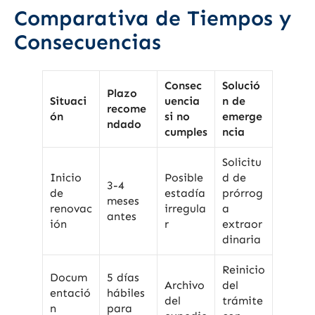
Comparativa de Tiempos y
Consecuencias
Consec
Solució
Plazo
Situaci
uencia
n de
recome
ón
si no
emerge
ndado
cumples
ncia
Solicitu
Inicio
Posible
d de
3-4
de
estadía
prórrog
meses
renovac
irregula
a
antes
ión
r
extraor
dinaria
Reinicio
Docum
5 días
Archivo
del
entació
hábiles
del
trámite
n
para