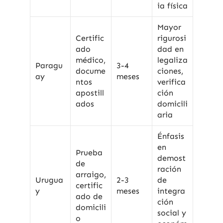
ia física
Mayor
Certific
rigurosi
ado
dad en
médico,
legaliza
Paragu
3-4
docume
ciones,
ay
meses
ntos
verifica
apostill
ción
ados
domicili
aria
Énfasis
en
Prueba
demost
de
ración
arraigo,
Urugua
2-3
de
certific
y
meses
integra
ado de
ción
domicili
social y
o