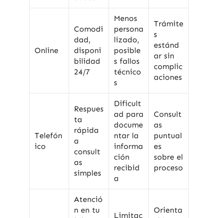
Menos
Trámite
Comodi
persona
s
dad,
lizado,
estánd
Online
disponi
posible
ar sin
bilidad
s fallos
complic
24/7
técnico
aciones
s
Dificult
Respues
ad para
Consult
ta
docume
as
rápida
Telefón
ntar la
puntual
a
ico
informa
es
consult
ción
sobre el
as
recibid
proceso
simples
a
Atenció
n en tu
Orienta
Limitac