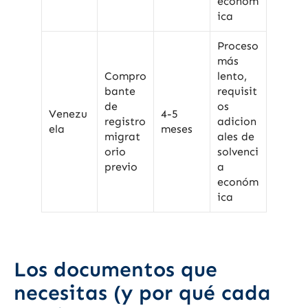
económ
ica
Proceso
más
Compro
lento,
bante
requisit
de
os
Venezu
4-5
registro
adicion
ela
meses
migrat
ales de
orio
solvenci
previo
a
económ
ica
Los documentos que
necesitas (y por qué cada