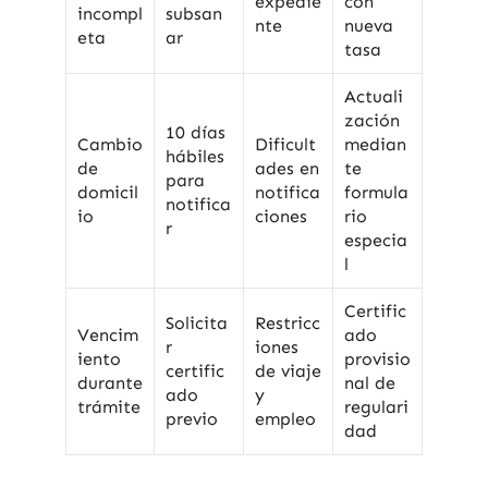
expedie
con
incompl
subsan
nte
nueva
eta
ar
tasa
Actuali
zación
10 días
Cambio
Dificult
median
hábiles
de
ades en
te
para
domicil
notifica
formula
notifica
io
ciones
rio
r
especia
l
Certific
Solicita
Restricc
Vencim
ado
r
iones
iento
provisio
certific
de viaje
durante
nal de
ado
y
trámite
regulari
previo
empleo
dad