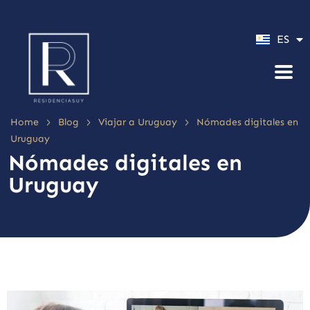
PT
ES
EN
>
>
>
Home
Blog
Viajar a Uruguay
Nómades digitales en
Uruguay
Nómades digitales en
Uruguay